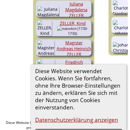
1776)
Juliana
Magdalena
ZELLER
(1729-
ZELLER, Kind
1752)
(1730-
1730)
Magister
Andreas Heinrich
ZELLER
(1732-
Friedrich
1810)
Gottlieb ZELLER
Diese Website verwendet
(1733-
Cookies. Wenn Sie fortfahren,
1733)
Konrad Friedrich
ohne Ihre Browser-Einstellungen
ZELLER
zu ändern, erklären Sie sich mit
(1736-
1775)
der Nutzung von Cookies
einverstanden.
Datenschutzerklärung anzeigen
Diese Website läuft mit
v. 15.0.1,
The Next Generation of Genealogy Sitebuilding
programmiert von Darrin Lythgoe © 2001-2026.