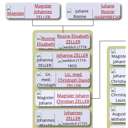
Magister
Juliane
Johannes
Rosine
ZELLER
HARPPRECHT
(1690-
1765)
(1699-1737)
Rosine Elisabeth
ZELLER
(1718-
1788)
Johanna ZELLER
(1719-
1803)
Lic. med.
Christoph David
ZELLER
(1720-
Magister Johann
1753)
Christian ZELLER
(1723-
1796)
Johannes
ZELLER
(1725-