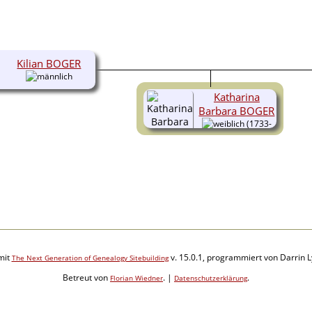
Kilian BOGER
Katharina
Barbara BOGER
(1733-
1806)
mit
v. 15.0.1, programmiert von Darrin 
The Next Generation of Genealogy Sitebuilding
Betreut von
. |
.
Florian Wiedner
Datenschutzerklärung