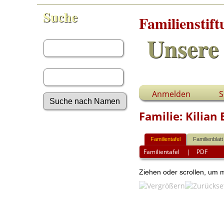
Suche
Familienstif
Vorname:
Unsere 
Nachname:
Anmelden
S
Familie: Kilia
Erweiterte Suche
Nachnamen
Familientafel
Familienblatt
Anmelden
Familientafel
|
PDF
Aktuelles
Gesuchte Angaben
Ziehen oder scrollen, um
Fotos
Video-Aufnahmen
Dokumente
Geschichten
Grabsteine