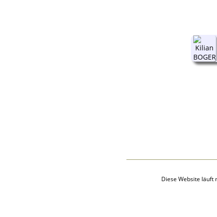
Audio-Aufnahmen
Alben
Alle Medien
Friedhöfe
Orte
Notizen
Daten und
Jahrestage
Kalender
Berichte
Quellen
Aufbewahrungsorte
Statistik
Sprache ändern
Lesezeichen
Kontakt
Diese Website läuft 