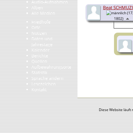
Audio-Aufnahmen
Beat SCHMUZ
Alben
Alle Medien
(17
1802)
Friedhöfe
Orte
Notizen
Daten und
Jahrestage
Kalender
Berichte
Quellen
Aufbewahrungsorte
Statistik
Sprache ändern
Lesezeichen
Kontakt
Diese Website läuft 