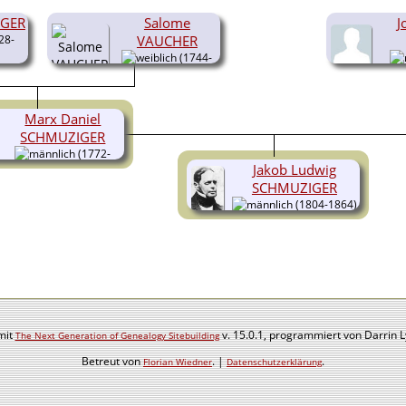
IGER
Salome
J
28-
VAUCHER
(1744-
1827)
Marx Daniel
SCHMUZIGER
(1772-
Jakob Ludwig
1817)
SCHMUZIGER
(1804-1864)
mit
v. 15.0.1, programmiert von Darrin 
The Next Generation of Genealogy Sitebuilding
Betreut von
. |
.
Florian Wiedner
Datenschutzerklärung