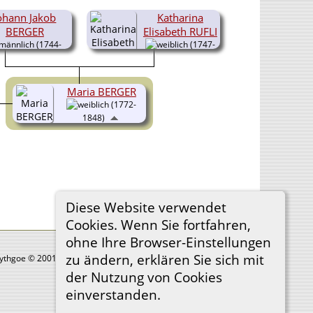
ohann Jakob
Katharina
BERGER
Elisabeth RUFLI
(1744-
(1747-
1814)
1821)
Maria BERGER
(1772-
1848)
Diese Website verwendet
Cookies. Wenn Sie fortfahren,
ohne Ihre Browser-Einstellungen
zu ändern, erklären Sie sich mit
Lythgoe © 2001-2026.
der Nutzung von Cookies
einverstanden.