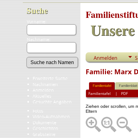
Suche
Familienstif
Vorname:
Unsere 
Nachname:
Anmelden
S
Familie: Marx 
Erweiterte Suche
Nachnamen
Familientafel
Familienblatt
Anmelden
Familientafel
|
PDF
Aktuelles
Gesuchte Angaben
Ziehen oder scrollen, um
Fotos
Eltern
Video-Aufnahmen
Dokumente
Geschichten
Grabsteine