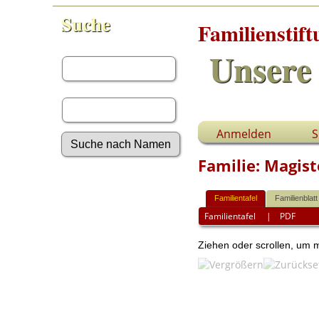
Suche
Familienstif
Vorname:
Unsere 
Nachname:
Anmelden
S
Familie: Magist
Erweiterte Suche
Nachnamen
Familientafel
Familienblatt
Anmelden
Familientafel
|
PDF
Aktuelles
Gesuchte Angaben
Ziehen oder scrollen, um
Fotos
Video-Aufnahmen
Dokumente
Geschichten
Grabsteine