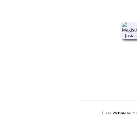
Audio-Aufnahmen
Alben
Alle Medien
Friedhöfe
Orte
Notizen
Daten und
Jahrestage
Kalender
Berichte
Quellen
Aufbewahrungsorte
Statistik
Sprache ändern
Lesezeichen
Kontakt
Diese Website läuft 