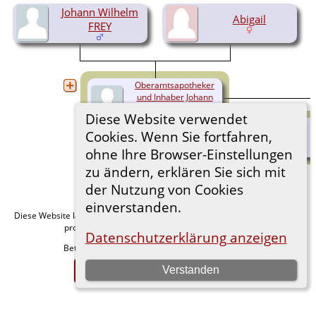
Johann Wilhelm
Abigail
FREY
Oberamtsapotheker
und Inhaber Johann
Nikolaus FREY
Diese Website verwendet
(1705-1764)
Cookies. Wenn Sie fortfahren,
ohne Ihre Browser-Einstellungen
zu ändern, erklären Sie sich mit
der Nutzung von Cookies
einverstanden.
Diese Website läuft mit
v. 15.0.1,
The Next Generation of Genealogy Sitebuilding
programmiert von Darrin Lythgoe © 2001-2026.
Datenschutzerklärung anzeigen
Betreut von
. |
.
Florian Wiedner
Datenschutzerklärung
Zur Desktop-Webseite wechseln
Verstanden