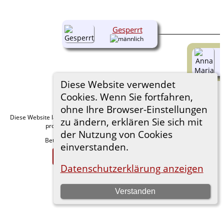
Gesperrt
Diese Website verwendet
Cookies. Wenn Sie fortfahren,
ohne Ihre Browser-Einstellungen
Diese Website läuft mit
v. 15.0.1,
The Next Generation of Genealogy Sitebuilding
zu ändern, erklären Sie sich mit
programmiert von Darrin Lythgoe © 2001-2026.
der Nutzung von Cookies
Betreut von
. |
.
Florian Wiedner
Datenschutzerklärung
einverstanden.
Zur Desktop-Webseite wechseln
Datenschutzerklärung anzeigen
Verstanden