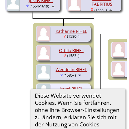
Josias RIHEL
FABRITIUS
(1554-1619)
(1555- )
Katharine RIHEL
(1580- )
Ottilia RIHEL
(1583- )
Wendelin RIHEL
(1585- )
Israel RIHEL
Diese Website verwendet
(1587-1623)
Cookies. Wenn Sie fortfahren,
Friedrich RIHEL
ohne Ihre Browser-Einstellungen
(1590- )
zu ändern, erklären Sie sich mit
der Nutzung von Cookies