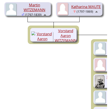
Martin
Katharina MAUTE
WITZEMANN
(1797-1869)
(1797-1839)
Vorstand
Aaron
WITZEMANN
(1827-1909)
N