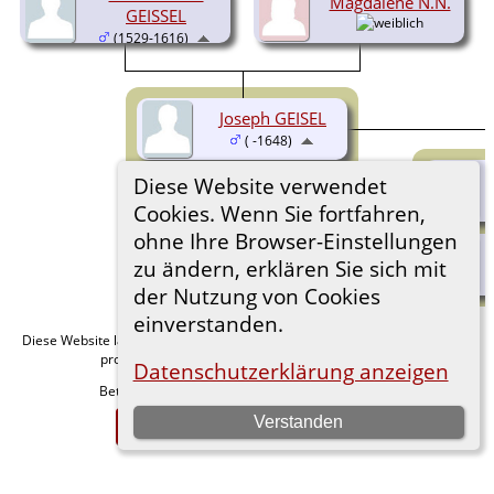
Magdalene N.N.
GEISSEL
(1529-1616)
Joseph GEISEL
( -1648)
Diese Website verwendet
Ada (Asa) Anna
GEISEL
Cookies. Wenn Sie fortfahren,
(1585-1623)
ohne Ihre Browser-Einstellungen
zu ändern, erklären Sie sich mit
der Nutzung von Cookies
einverstanden.
Diese Website läuft mit
v. 15.0.1,
The Next Generation of Genealogy Sitebuilding
programmiert von Darrin Lythgoe © 2001-2026.
Datenschutzerklärung anzeigen
Betreut von
. |
.
Florian Wiedner
Datenschutzerklärung
Verstanden
Zur Desktop-Webseite wechseln