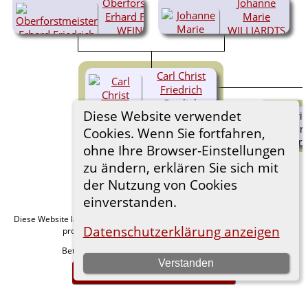
Oberforstmeister
Johanne
Erhard Friedrich
Marie
WEINLAND
WILLIARDTS
(1745-
1812)
(1750-1816)
Carl Christ
Friedrich
Gottlieb
Diese Website verwendet
WEINLAND
Karoline Sophie
Cookies. Wenn Sie fortfahren,
Johanna
(1777-1852)
Friederike
ohne Ihre Browser-Einstellungen
WEINLAND
zu ändern, erklären Sie sich mit
(1779-
1826)
der Nutzung von Cookies
einverstanden.
Diese Website läuft mit
v. 15.0.1,
The Next Generation of Genealogy Sitebuilding
Datenschutzerklärung anzeigen
programmiert von Darrin Lythgoe © 2001-2026.
Betreut von
. |
.
Florian Wiedner
Datenschutzerklärung
Verstanden
Zur Desktop-Webseite wechseln