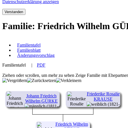
Datenschutzerklärung anzeigen
Verstanden
Familie: Friedrich Wilhelm G
Familientafel
Familienblatt
Änderungsvorschlag
Familientafel
|
PDF
Ziehen oder scrollen, um mehr zu sehen
Zeige Familie mit Ehepartne
Friederike Rosalie
Johann Friedrich
KRAUSE
Wilhelm GÜRKE
(1821-
(1811-
1853)
1847)
Friedrich Wilhelm