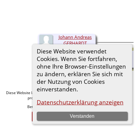
Johann Andreas
GERHARDT
(1721- )
Diese Website verwendet
Cookies. Wenn Sie fortfahren,
ohne Ihre Browser-Einstellungen
zu ändern, erklären Sie sich mit
der Nutzung von Cookies
einverstanden.
Diese Website läuft mit
v. 15.0.1,
The Next Generation of Genealogy Sitebuilding
programmiert von Darrin Lythgoe © 2001-2026.
Datenschutzerklärung anzeigen
Betreut von
. |
.
Florian Wiedner
Datenschutzerklärung
Zur Desktop-Webseite wechseln
Verstanden