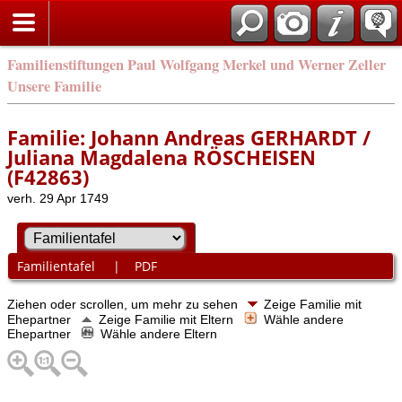
Familienstiftungen Paul Wolfgang Merkel und Werner Zeller
Unsere Familie
Familie: Johann Andreas GERHARDT /
Juliana Magdalena RÖSCHEISEN
(F42863)
verh. 29 Apr 1749
Familientafel
|
PDF
Ziehen oder scrollen, um mehr zu sehen
Zeige Familie mit
Ehepartner
Zeige Familie mit Eltern
Wähle andere
Ehepartner
Wähle andere Eltern