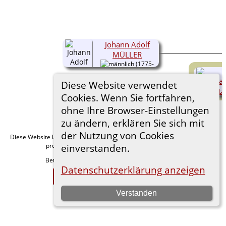
Johann Adolf
MÜLLER
(1775-
1862)
Diese Website verwendet
Cookies. Wenn Sie fortfahren,
ohne Ihre Browser-Einstellungen
zu ändern, erklären Sie sich mit
der Nutzung von Cookies
Diese Website läuft mit
v. 15.0.1,
The Next Generation of Genealogy Sitebuilding
programmiert von Darrin Lythgoe © 2001-2026.
einverstanden.
Betreut von
. |
.
Florian Wiedner
Datenschutzerklärung
Datenschutzerklärung anzeigen
Zur Desktop-Webseite wechseln
Verstanden