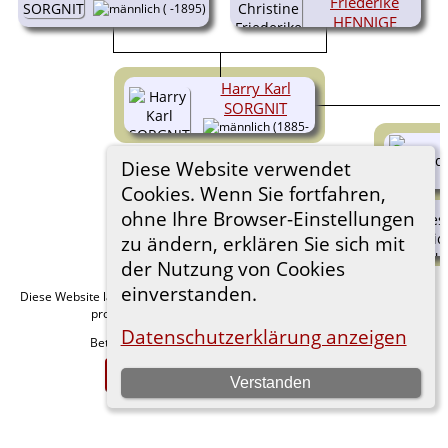
Friederike
( -1895)
HENNIGE
(1861-
1934)
Harry Karl
SORGNIT
(1885-
1960)
Diese Website verwendet
Cookies. Wenn Sie fortfahren,
ohne Ihre Browser-Einstellungen
zu ändern, erklären Sie sich mit
der Nutzung von Cookies
einverstanden.
Diese Website läuft mit
v. 15.0.1,
The Next Generation of Genealogy Sitebuilding
programmiert von Darrin Lythgoe © 2001-2026.
Datenschutzerklärung anzeigen
Betreut von
. |
.
Florian Wiedner
Datenschutzerklärung
Zur Desktop-Webseite wechseln
Verstanden