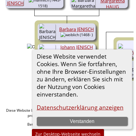
(1443-
Margaretha
1518)
HAUG
(1452-1496)
Barbara JENISCH
(1468- )
Johann JENISCH
(1469-
Diese Website verwendet
1533)
Cookies. Wenn Sie fortfahren,
Magdalena
ohne Ihre Browser-Einstellungen
JENISCH
zu ändern, erklären Sie sich mit
(1471-
)
der Nutzung von Cookies
einverstanden.
Datenschutzerklärung anzeigen
Diese Website läuft mit
v. 15.0.1,
The Next Generation of Genealogy Sitebuilding
programmiert von Darrin Lythgoe © 2001-2026.
Verstanden
Betreut von
. |
.
Florian Wiedner
Datenschutzerklärung
Zur Desktop-Webseite wechseln