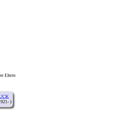
re Eltern
RUCK
921- )