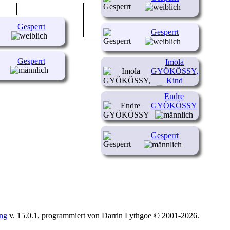
Gesperrt
Gesperrt
Gesperrt
Imola
GYÖKÖSSY,
Kind
Endre
(1945-1950)
GYÖKÖSSY
(1948-1965)
Gesperrt
ing
v. 15.0.1, programmiert von Darrin Lythgoe © 2001-2026.