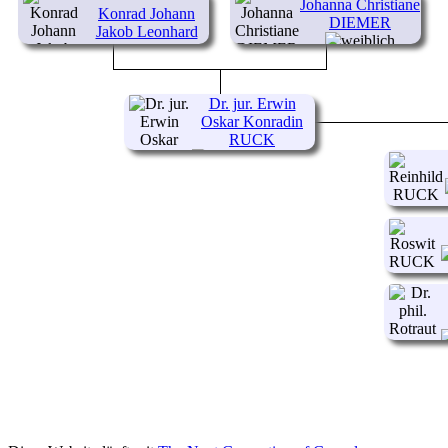
Johanna Christiane
Konrad Johann
DIEMER
Jakob Leonhard
RUCK
Dr. jur. Erwin
Oskar Konradin
RUCK
(1882-
1972)