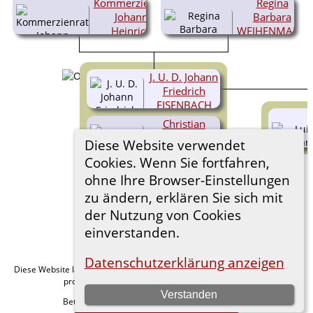
Kommerzienrat
Regina
Johann
Barbara
Heinrich
WEIHENMAJER
EISENBACH
(1707-
1739)
(1667-
1733)
J. U. D. Johann
Friedrich
EISENBACH
Christian
(1728-1801)
Heinrich
Diese Website verwendet
EISENBACH
Cookies. Wenn Sie fortfahren,
Johanna
ohne Ihre Browser-Einstellungen
(1730-1762)
Regina
zu ändern, erklären Sie sich mit
EISENBACH
(1733-
der Nutzung von Cookies
1734)
einverstanden.
Datenschutzerklärung anzeigen
Diese Website läuft mit
v. 15.0.1,
The Next Generation of Genealogy Sitebuilding
programmiert von Darrin Lythgoe © 2001-2026.
Verstanden
Betreut von
. |
.
Florian Wiedner
Datenschutzerklärung