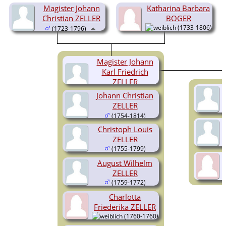
Magister Johann
Katharina Barbara
Christian ZELLER
BOGER
(1733-1806)
(1723-1796)
Magister Johann
Karl Friedrich
ZELLER
(1753-1801)
Johann Christian
ZELLER
(1754-1814)
Christoph Louis
ZELLER
(1755-1799)
August Wilhelm
ZELLER
(1759-1772)
Charlotta
Friederika ZELLER
(1760-1760)