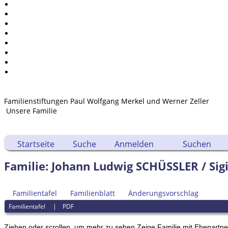
Kalender
Berichte
Quellen
Aufbewahrungsorte
Statistik
Sprache ändern
Lesezeichen
Kontakt
Familienstiftungen Paul Wolfgang Merkel und Werner Zeller
Unsere Familie
Startseite
Suche
Anmelden
Suchen
Familie: Johann Ludwig SCHÜSSLER / Si
Familientafel
Familienblatt
Änderungsvorschlag
Familientafel
|
PDF
Ziehen oder scrollen, um mehr zu sehen
Zeige Familie mit Ehepartn