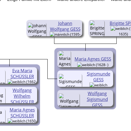
Johann
Brigitte S
Wolfgang GESS
(
1635)
(1595-
1671)
Maria Agnes GESS
(1628- )
Eva Maria
Sigismunde
SCHÜSSLER
GESS
(1662-
)
Wolfgang
(1629- )
Wolfgang
Wilhelm
Sigismund
SCHÜSSLER
GESS
Maria Agnes
(1631-
SCHÜSSLER
1697)
(1650-
1724)