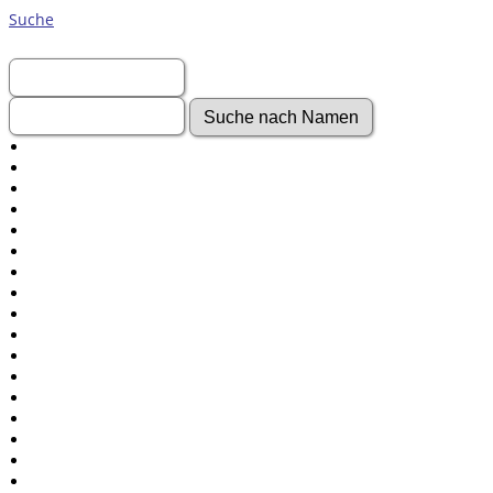
Suche
Vorname:
Nachname:
Erweiterte Suche
Nachnamen
Anmelden
Aktuelles
Gesuchte Angaben
Fotos
Video-Aufnahmen
Dokumente
Geschichten
Grabsteine
Audio-Aufnahmen
Alben
Alle Medien
Friedhöfe
Orte
Notizen
Daten und Jahrestage