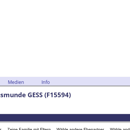
Medien
Info
gismunde GESS (F15594)
er
Zeige Familie mit Eltern
Wähle andere Ehepartner
Wähle and