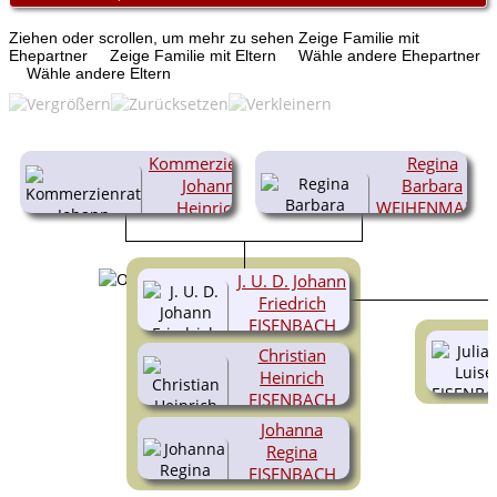
Ziehen oder scrollen, um mehr zu sehen
Zeige Familie mit
Ehepartner
Zeige Familie mit Eltern
Wähle andere Ehepartner
Wähle andere Eltern
Kommerzienrat
Regina
Johann
Barbara
Heinrich
WEIHENMAJER
EISENBACH
(1707-
1739)
(1667-
1733)
J. U. D. Johann
Friedrich
EISENBACH
Christian
(1728-1801)
Heinrich
EISENBACH
Johanna
(1730-1762)
Regina
EISENBACH
(1733-