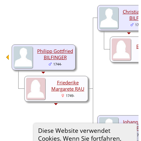
Christia
BILF
177
Em
Philipp Gottfried
BILFINGER
1744-
Friederike
Margarete RAU
1749-
Johann F
BILF
Diese Website verwendet
177
Cookies. Wenn Sie fortfahren,