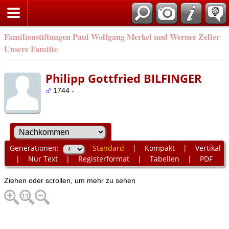
Familienstiftungen Paul Wolfgang Merkel und Werner Zeller
Unsere Familie
Philipp Gottfried BILFINGER
1744 -
Generationen:
Standard
|
Kompakt
|
Vertikal
|
Nur Text
|
Registerformat
|
Tabellen
|
PDF
Ziehen oder scrollen, um mehr zu sehen