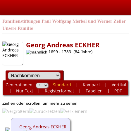
Familienstiftungen Paul Wolfgang Merkel und Werner Zeller
Unsere Familie
Georg Andreas ECKHER
1699 - 1783 (84 Jahre)
Generationen:
Standard
|
Kompakt
|
Vertikal
|
Nur Text
|
Registerformat
|
Tabellen
|
PDF
Ziehen oder scrollen, um mehr zu sehen
Georg Andreas ECKHER