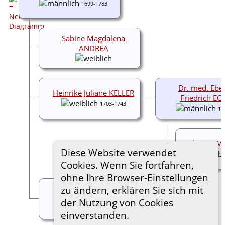
1699-1783
Sabine Magdalena
ANDREÄ
Dr. med. Ebe
Heinrike Juliane KELLER
Friedrich EC
1703-1743
17
Johanna M
Diese Website verwendet
Cookies. Wenn Sie fortfahren,
ohne Ihre Browser-Einstellungen
Maria Katharina
zu ändern, erklären Sie sich mit
DUVERNOY
der Nutzung von Cookies
1716-1758
einverstanden.