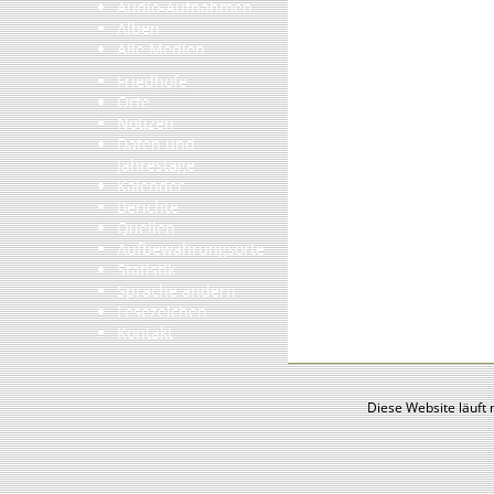
Audio-Aufnahmen
Alben
Alle Medien
Friedhöfe
Orte
Notizen
Daten und
Jahrestage
Kalender
Berichte
Quellen
Aufbewahrungsorte
Statistik
Sprache ändern
Lesezeichen
Kontakt
Diese Website läuft 