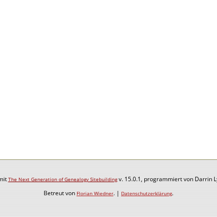
mit
v. 15.0.1, programmiert von Darrin 
The Next Generation of Genealogy Sitebuilding
Betreut von
. |
.
Florian Wiedner
Datenschutzerklärung