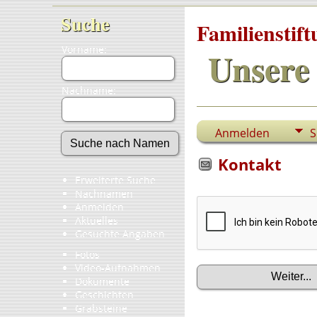
Suche
Familienstif
Vorname:
Unsere 
Nachname:
Anmelden
S
Kontakt
Erweiterte Suche
Nachnamen
Anmelden
Aktuelles
Gesuchte Angaben
Fotos
Video-Aufnahmen
Dokumente
Geschichten
Grabsteine