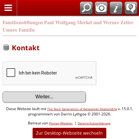
Familienstiftungen Paul Wolfgang Merkel und Werner Zeller
Unsere Familie
Kontakt
Diese Website läuft mit
v. 15.0.1,
The Next Generation of Genealogy Sitebuilding
programmiert von Darrin Lythgoe © 2001-2026.
Betreut von
. |
.
Florian Wiedner
Datenschutzerklärung
Zur Desktop-Webseite wechseln