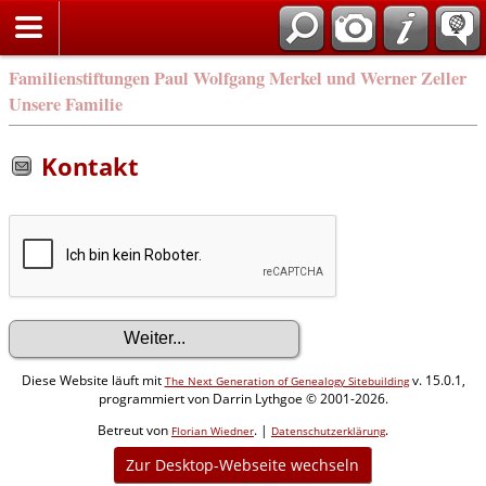
Familienstiftungen Paul Wolfgang Merkel und Werner Zeller
Unsere Familie
Kontakt
Diese Website läuft mit
v. 15.0.1,
The Next Generation of Genealogy Sitebuilding
programmiert von Darrin Lythgoe © 2001-2026.
Betreut von
. |
.
Florian Wiedner
Datenschutzerklärung
Zur Desktop-Webseite wechseln