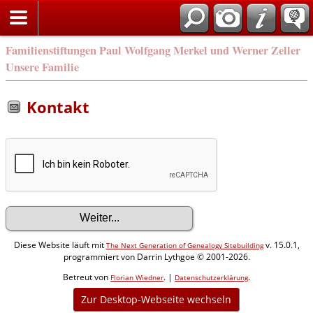
Familienstiftungen Paul Wolfgang Merkel und Werner Zeller
Unsere Familie
Kontakt
Diese Website läuft mit
v. 15.0.1,
The Next Generation of Genealogy Sitebuilding
programmiert von Darrin Lythgoe © 2001-2026.
Betreut von
. |
.
Florian Wiedner
Datenschutzerklärung
Zur Desktop-Webseite wechseln