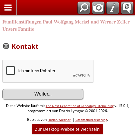
Familienstiftungen Paul Wolfgang Merkel und Werner Zeller
Unsere Familie
Kontakt
Diese Website läuft mit
v. 15.0.1,
The Next Generation of Genealogy Sitebuilding
programmiert von Darrin Lythgoe © 2001-2026.
Betreut von
. |
.
Florian Wiedner
Datenschutzerklärung
Zur Desktop-Webseite wechseln