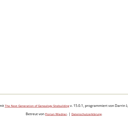
mit
v. 15.0.1, programmiert von Darrin 
The Next Generation of Genealogy Sitebuilding
Betreut von
. |
.
Florian Wiedner
Datenschutzerklärung