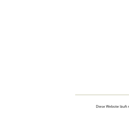
Audio-Aufnahmen
Alben
Alle Medien
Friedhöfe
Orte
Notizen
Daten und
Jahrestage
Kalender
Berichte
Quellen
Aufbewahrungsorte
Statistik
Sprache ändern
Lesezeichen
Kontakt
Diese Website läuft 