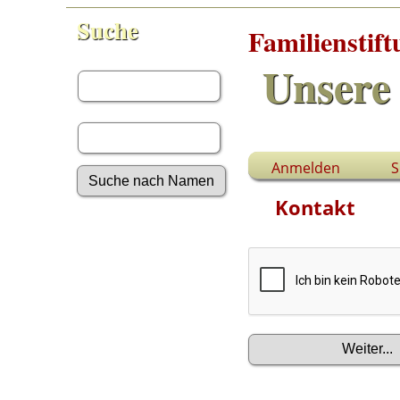
Suche
Familienstif
Vorname:
Unsere 
Nachname:
Anmelden
S
Kontakt
Erweiterte Suche
Nachnamen
Anmelden
Aktuelles
Gesuchte Angaben
Fotos
Video-Aufnahmen
Dokumente
Geschichten
Grabsteine