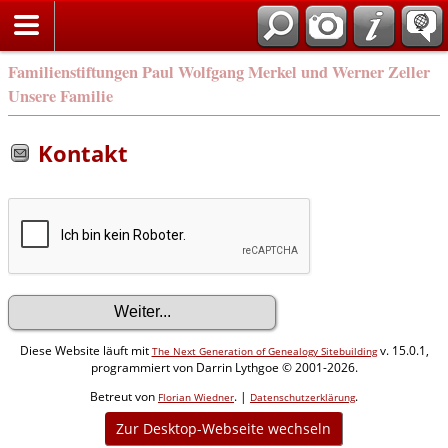
Familienstiftungen Paul Wolfgang Merkel und Werner Zeller
Unsere Familie
Kontakt
Diese Website läuft mit
v. 15.0.1,
The Next Generation of Genealogy Sitebuilding
programmiert von Darrin Lythgoe © 2001-2026.
Betreut von
. |
.
Florian Wiedner
Datenschutzerklärung
Zur Desktop-Webseite wechseln