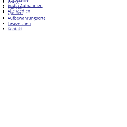
Grabsteine
Zweige
Audio-Aufnahmen
Notizen
Alle Medien
Quellen
Aufbewahrungsorte
Lesezeichen
Kontakt