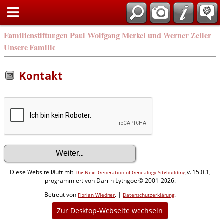
Familienstiftungen Paul Wolfgang Merkel und Werner Zeller
Unsere Familie
Kontakt
Diese Website läuft mit
v. 15.0.1,
The Next Generation of Genealogy Sitebuilding
programmiert von Darrin Lythgoe © 2001-2026.
Betreut von
. |
.
Florian Wiedner
Datenschutzerklärung
Zur Desktop-Webseite wechseln