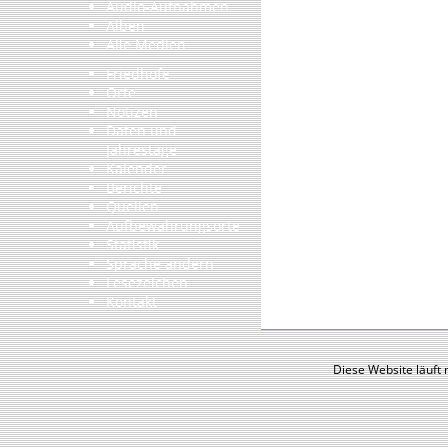
Audio-Aufnahmen
Alben
Alle Medien
Friedhöfe
Orte
Notizen
Daten und
Jahrestage
Kalender
Berichte
Quellen
Aufbewahrungsorte
Statistik
Sprache ändern
Lesezeichen
Kontakt
Diese Website läuft 