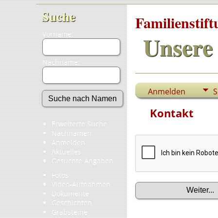
Suche
Familienstif
Vorname:
Unsere 
Nachname:
Anmelden
S
Kontakt
Erweiterte Suche
Nachnamen
Anmelden
Aktuelles
Gesuchte Angaben
Fotos
Video-Aufnahmen
Dokumente
Geschichten
Grabsteine