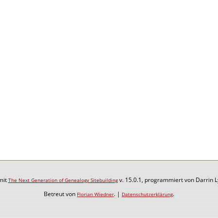
mit
v. 15.0.1, programmiert von Darrin 
The Next Generation of Genealogy Sitebuilding
Betreut von
. |
.
Florian Wiedner
Datenschutzerklärung