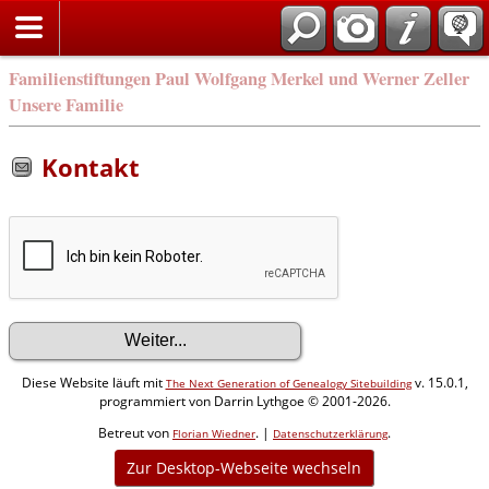
Familienstiftungen Paul Wolfgang Merkel und Werner Zeller
Unsere Familie
Kontakt
Diese Website läuft mit
v. 15.0.1,
The Next Generation of Genealogy Sitebuilding
programmiert von Darrin Lythgoe © 2001-2026.
Betreut von
. |
.
Florian Wiedner
Datenschutzerklärung
Zur Desktop-Webseite wechseln