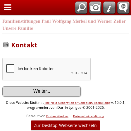
Familienstiftungen Paul Wolfgang Merkel und Werner Zeller
Unsere Familie
Kontakt
Diese Website läuft mit
v. 15.0.1,
The Next Generation of Genealogy Sitebuilding
programmiert von Darrin Lythgoe © 2001-2026.
Betreut von
. |
.
Florian Wiedner
Datenschutzerklärung
Zur Desktop-Webseite wechseln