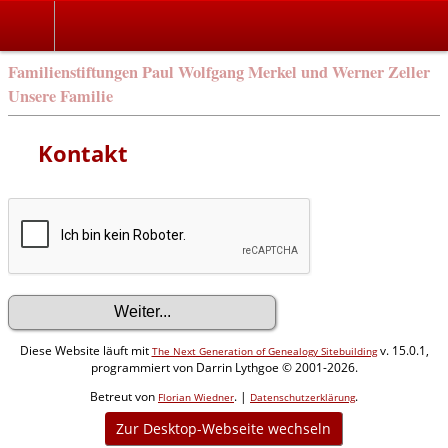
Familienstiftungen Paul Wolfgang Merkel und Werner Zeller
Unsere Familie
Kontakt
Diese Website läuft mit
v. 15.0.1,
The Next Generation of Genealogy Sitebuilding
programmiert von Darrin Lythgoe © 2001-2026.
Betreut von
. |
.
Florian Wiedner
Datenschutzerklärung
Zur Desktop-Webseite wechseln