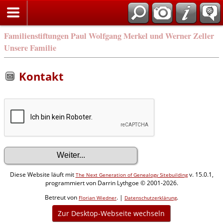
Familienstiftungen Paul Wolfgang Merkel und Werner Zeller
Unsere Familie
Kontakt
Diese Website läuft mit
v. 15.0.1,
The Next Generation of Genealogy Sitebuilding
programmiert von Darrin Lythgoe © 2001-2026.
Betreut von
. |
.
Florian Wiedner
Datenschutzerklärung
Zur Desktop-Webseite wechseln