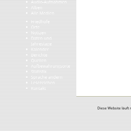
Audio-Aufnahmen
Alben
Alle Medien
Friedhöfe
Orte
Notizen
Daten und
Jahrestage
Kalender
Berichte
Quellen
Aufbewahrungsorte
Statistik
Sprache ändern
Lesezeichen
Kontakt
Diese Website läuft 