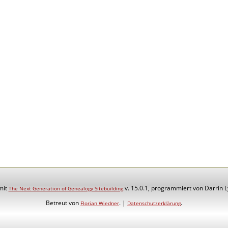
mit
v. 15.0.1, programmiert von Darrin 
The Next Generation of Genealogy Sitebuilding
Betreut von
. |
.
Florian Wiedner
Datenschutzerklärung