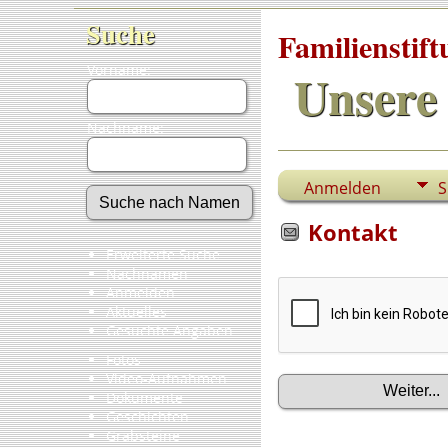
Suche
Familienstif
Vorname:
Unsere 
Nachname:
Anmelden
S
Kontakt
Erweiterte Suche
Nachnamen
Anmelden
Aktuelles
Gesuchte Angaben
Fotos
Video-Aufnahmen
Dokumente
Geschichten
Grabsteine