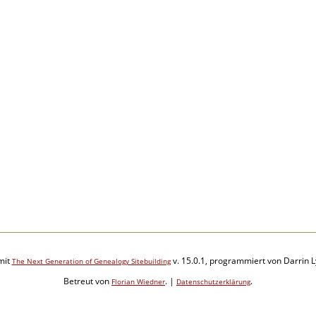
mit
v. 15.0.1, programmiert von Darrin 
The Next Generation of Genealogy Sitebuilding
Betreut von
. |
.
Florian Wiedner
Datenschutzerklärung