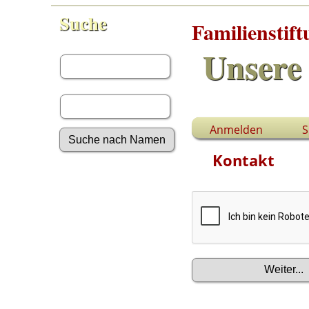
Suche
Familienstif
Vorname:
Unsere 
Nachname:
Anmelden
S
Kontakt
Erweiterte Suche
Nachnamen
Anmelden
Aktuelles
Gesuchte Angaben
Fotos
Video-Aufnahmen
Dokumente
Geschichten
Grabsteine