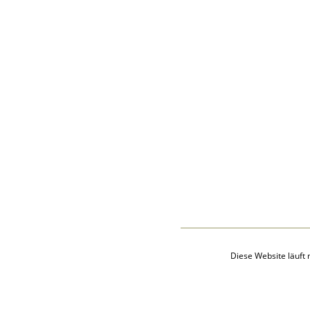
Audio-Aufnahmen
Alben
Alle Medien
Friedhöfe
Orte
Notizen
Daten und
Jahrestage
Kalender
Berichte
Quellen
Aufbewahrungsorte
Statistik
Sprache ändern
Lesezeichen
Kontakt
Diese Website läuft 