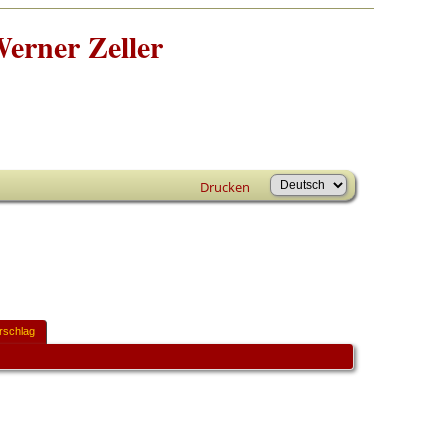
erner Zeller
Drucken
rschlag