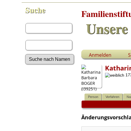
Suche
Familienstif
Vorname:
Unsere 
Nachname:
Anmelden
S
Kathari
Erweiterte Suche
173
Nachnamen
Anmelden
Aktuelles
Gesuchte Angaben
Person
Vorfahren
Na
Fotos
Video-Aufnahmen
Dokumente
Änderungsvorschla
Geschichten
Grabsteine