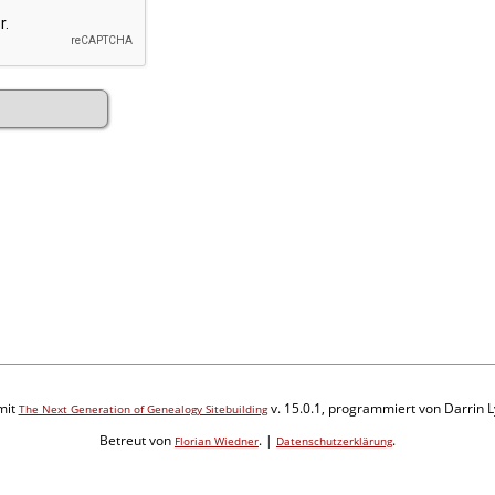
mit
v. 15.0.1, programmiert von Darrin 
The Next Generation of Genealogy Sitebuilding
Betreut von
. |
.
Florian Wiedner
Datenschutzerklärung