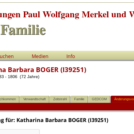
tungen Paul Wolfgang Merkel und W
Familie
uchen
Medien
Info
na Barbara BOGER (I39251)
3 - 1806 (72 Jahre)
chkommen
Verwandtschaft
Zeitstrahl
Familie
GEDCOM
Änderungsvo
g für: Katharina Barbara BOGER (I39251)