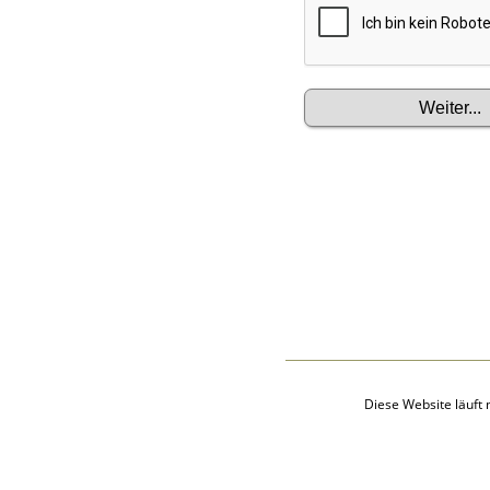
Audio-Aufnahmen
Alben
Alle Medien
Friedhöfe
Orte
Notizen
Daten und
Jahrestage
Kalender
Berichte
Quellen
Aufbewahrungsorte
Statistik
Sprache ändern
Lesezeichen
Kontakt
Diese Website läuft 