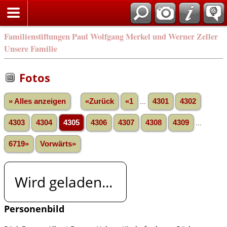
Familienstiftungen Paul Wolfgang Merkel und Werner Zeller
Unsere Familie
Fotos
» Alles anzeigen
«Zurück
«1
...
4301
4302
4303
4304
4305
4306
4307
4308
4309
...
6719»
Vorwärts»
Wird geladen...
Personenbild