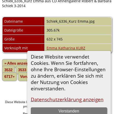
Schiek_6336_Kurz Emma aus CD Ahnengalerie Robert & Barbara
Schiek 3-2014
Dateiname
Schiek_6336_Kurz Emma.jpg
Dateigröße
305.67k
Größe
632 x 745
Verknüpft mit
Emma Katharina KURZ
Diese Website verwendet
Cookies. Wenn Sie fortfahren,
» Alles anzeigen
«Zurück
«1
...
3530
3531
ohne Ihre Browser-Einstellungen
3532
3533
3534
3535
3536
3537
3538
...
zu ändern, erklären Sie sich mit
6717»
Vorwärts»
der Nutzung von Cookies
einverstanden.
Datenschutzerklärung anzeigen
Diese Website läuft mit
v. 15.0.1,
The Next Generation of Genealogy Sitebuilding
programmiert von Darrin Lythgoe © 2001-2026.
Verstanden
Betreut von
. |
.
Florian Wiedner
Datenschutzerklärung