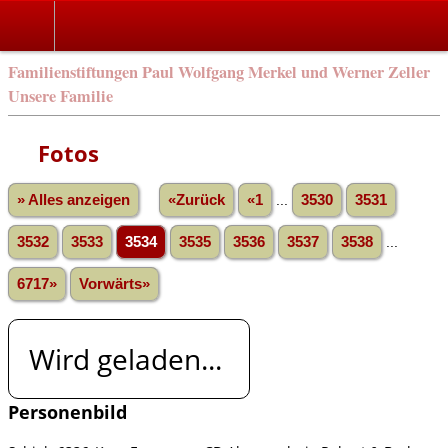
Familienstiftungen Paul Wolfgang Merkel und Werner Zeller
Unsere Familie
Fotos
» Alles anzeigen
«Zurück
«1
...
3530
3531
3532
3533
3534
3535
3536
3537
3538
...
6717»
Vorwärts»
Wird geladen...
Personenbild