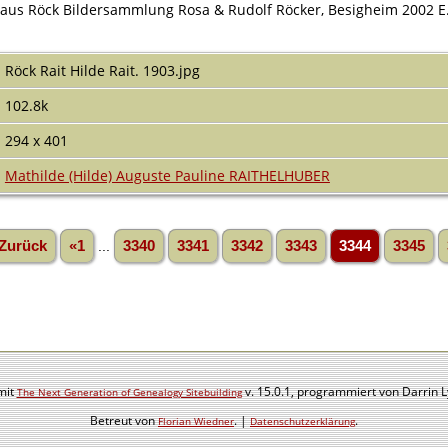
3 aus Röck Bildersammlung Rosa & Rudolf Röcker, Besigheim 2002 E.
Röck Rait Hilde Rait. 1903.jpg
102.8k
294 x 401
Mathilde (Hilde) Auguste Pauline RAITHELHUBER
Zurück
«1
...
3340
3341
3342
3343
3344
3345
mit
v. 15.0.1, programmiert von Darrin 
The Next Generation of Genealogy Sitebuilding
Betreut von
. |
.
Florian Wiedner
Datenschutzerklärung