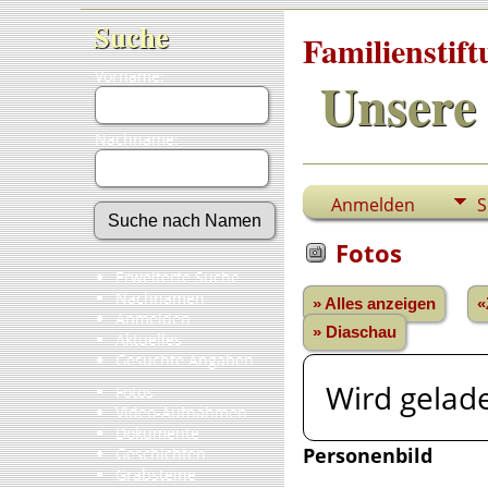
Suche
Familienstif
Vorname:
Unsere 
Nachname:
Anmelden
S
Fotos
Erweiterte Suche
Nachnamen
» Alles anzeigen
«
Anmelden
» Diaschau
Aktuelles
Gesuchte Angaben
Wird gelade
Fotos
Video-Aufnahmen
Dokumente
Personenbild
Geschichten
Grabsteine