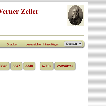
erner Zeller
Drucken
Lesezeichen hinzufügen
3346
3347
3348
...
6719»
Vorwärts»