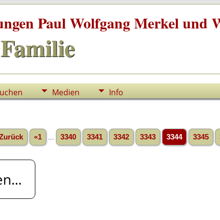
tungen Paul Wolfgang Merkel und W
Familie
uchen
Medien
Info
Zurück
«1
...
3340
3341
3342
3343
3344
3345
n...