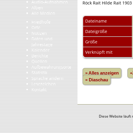
Audio-Aufnahmen
Röck Rait Hilde Rait 190
Alben
Alle Medien
Dateiname
Friedhöfe
Orte
Dateigröße
Notizen
Daten und
Größe
Jahrestage
Kalender
Verknüpft mit
Berichte
Quellen
Aufbewahrungsorte
Statistik
» Alles anzeigen
«
Sprache ändern
» Diaschau
Lesezeichen
Kontakt
Diese Website läuft 