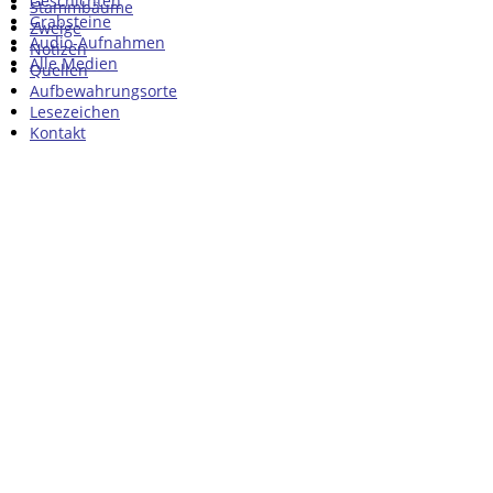
Geschichten
Stammbäume
Grabsteine
Zweige
Audio-Aufnahmen
Notizen
Alle Medien
Quellen
Aufbewahrungsorte
Lesezeichen
Kontakt