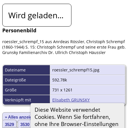
Wird geladen...
Personenbild
roessler_schrempf_15 aus Anrdeas Rössler, Christoph Schrempf
(1860-1944) S. 15: Christoph Schrempf und seine erste Frau geb.
Grunsky Familienarchiv Dr. Ullrich Christoph Häussler
Dateiname
roessler_schrempf15.jpg
Dateigröße
592.78k
Größe
731 x 1261
Verknüpft mit
Elisabeth GRUNSKY
Diese Website verwendet
Cookies. Wenn Sie fortfahren,
» Alles anzeigen
«Zurück
«1
...
3527
3528
ohne Ihre Browser-Einstellungen
3529
3530
3531
3532
3533
3534
3535
...