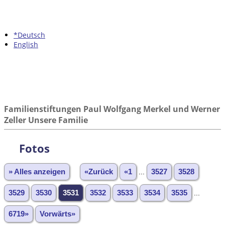
*Deutsch
English
Familienstiftungen Paul Wolfgang Merkel und Werner
Zeller Unsere Familie
Fotos
» Alles anzeigen
«Zurück
«1
...
3527
3528
3529
3530
3531
3532
3533
3534
3535
...
6719»
Vorwärts»