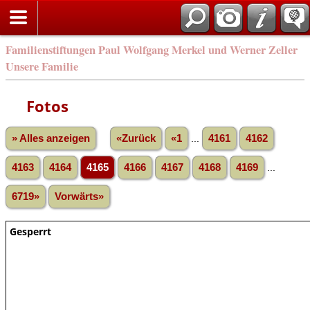
Familienstiftungen Paul Wolfgang Merkel und Werner Zeller
Unsere Familie
Fotos
» Alles anzeigen
«Zurück
«1
...
4161
4162
4163
4164
4165
4166
4167
4168
4169
...
6719»
Vorwärts»
Gesperrt