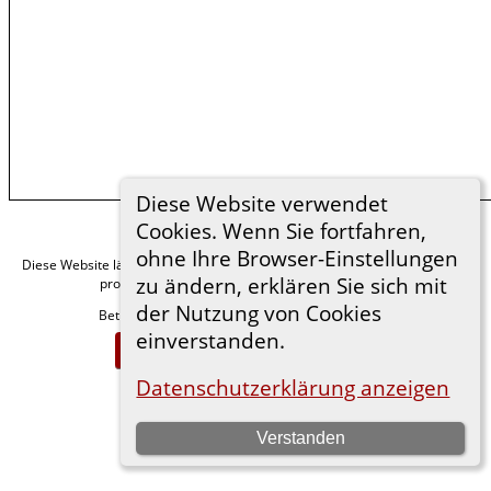
Diese Website verwendet
Cookies. Wenn Sie fortfahren,
ohne Ihre Browser-Einstellungen
Diese Website läuft mit
v. 15.0.1,
The Next Generation of Genealogy Sitebuilding
zu ändern, erklären Sie sich mit
programmiert von Darrin Lythgoe © 2001-2026.
der Nutzung von Cookies
Betreut von
. |
.
Florian Wiedner
Datenschutzerklärung
einverstanden.
Zur Desktop-Webseite wechseln
Datenschutzerklärung anzeigen
Verstanden