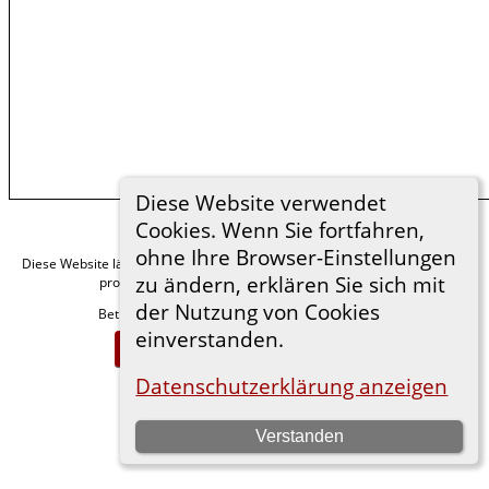
Diese Website verwendet
Cookies. Wenn Sie fortfahren,
ohne Ihre Browser-Einstellungen
Diese Website läuft mit
v. 15.0.1,
The Next Generation of Genealogy Sitebuilding
zu ändern, erklären Sie sich mit
programmiert von Darrin Lythgoe © 2001-2026.
der Nutzung von Cookies
Betreut von
. |
.
Florian Wiedner
Datenschutzerklärung
einverstanden.
Zur Desktop-Webseite wechseln
Datenschutzerklärung anzeigen
Verstanden