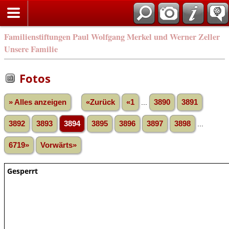
Familienstiftungen Paul Wolfgang Merkel und Werner Zeller
Unsere Familie
Fotos
» Alles anzeigen
«Zurück
«1
...
3890
3891
3892
3893
3894
3895
3896
3897
3898
...
6719»
Vorwärts»
Gesperrt