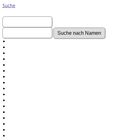
Suche
Vorname:
Nachname:
Erweiterte Suche
Nachnamen
Anmelden
Aktuelles
Gesuchte Angaben
Fotos
Video-Aufnahmen
Dokumente
Geschichten
Grabsteine
Audio-Aufnahmen
Alben
Alle Medien
Friedhöfe
Orte
Notizen
Daten und Jahrestage