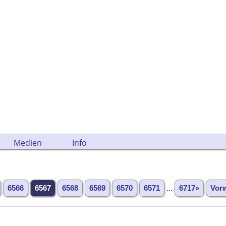
Medien
Info
6566
6567
6568
6569
6570
6571
...
6717»
Vor