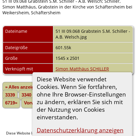
51 III 09.068 Grabstein S.M. Schiller - A.B. Welsch; Schiller,
Simon Matthäus, Grabstein in der Kirche von Schäftersheim bei
Weikersheim, Schäftersheim
Dateiname
51 III 09.068 Grabstein S.M. Schiller -
A.B. Welsch.jpg
Dateigröße
601.55k
Größe
1545 x 2501
Verknüpft mit
Simon Matthäus SCHILLER
Diese Website verwendet
Cookies. Wenn Sie fortfahren,
» Alles anzeigen
«Zurück
«1
...
3337
3338
ohne Ihre Browser-Einstellungen
3339
3340
3341
3342
3343
3344
3345
...
zu ändern, erklären Sie sich mit
6719»
Vorwärts»
der Nutzung von Cookies
einverstanden.
Datenschutzerklärung anzeigen
Diese Website läuft mit
v. 15.0.1,
The Next Generation of Genealogy Sitebuilding