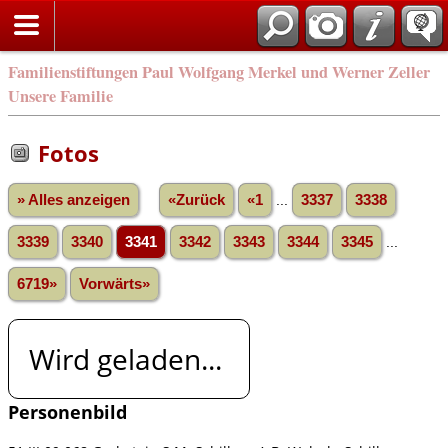
Familienstiftungen Paul Wolfgang Merkel und Werner Zeller
Unsere Familie
Fotos
» Alles anzeigen
«Zurück
«1
...
3337
3338
3339
3340
3341
3342
3343
3344
3345
...
6719»
Vorwärts»
Wird geladen...
Personenbild