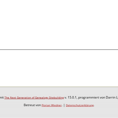
mit
v. 15.0.1, programmiert von Darrin 
The Next Generation of Genealogy Sitebuilding
Betreut von
. |
.
Florian Wiedner
Datenschutzerklärung