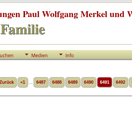
tungen Paul Wolfgang Merkel und W
Familie
uchen
Medien
Info
Zurück
«1
...
6487
6488
6489
6490
6491
6492