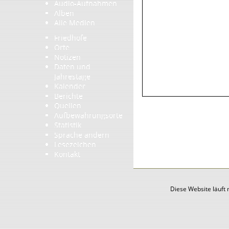
Audio-Aufnahmen
Alben
Alle Medien
Friedhöfe
Orte
Notizen
Daten und
Jahrestage
Kalender
Berichte
Quellen
Aufbewahrungsorte
Statistik
Sprache ändern
Lesezeichen
Kontakt
Diese Website läuft 