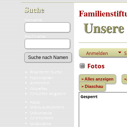
Suche
Familienstif
Vorname:
Unsere 
Nachname:
Anmelden
S
Fotos
Erweiterte Suche
Nachnamen
» Alles anzeigen
«
Anmelden
» Diaschau
Aktuelles
Gesuchte Angaben
Gesperrt
Fotos
Video-Aufnahmen
Dokumente
Geschichten
Grabsteine