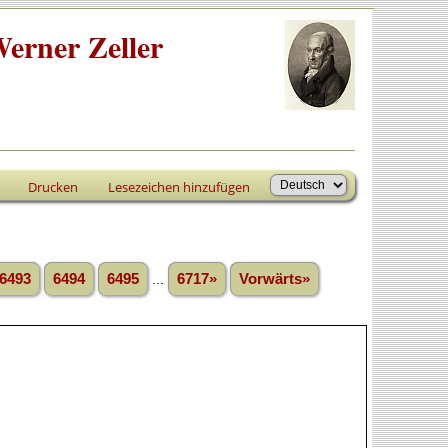
erner Zeller
Drucken
Lesezeichen hinzufügen
6493
6494
6495
...
6717»
Vorwärts»