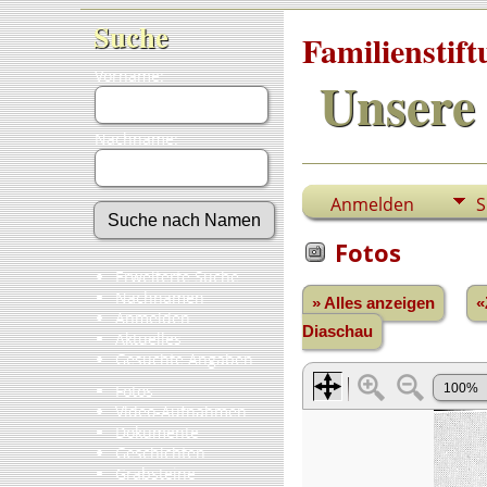
Suche
Familienstif
Vorname:
Unsere 
Nachname:
Anmelden
S
Fotos
Erweiterte Suche
Nachnamen
» Alles anzeigen
«
Anmelden
Diaschau
Aktuelles
Gesuchte Angaben
Fotos
Video-Aufnahmen
Dokumente
Geschichten
Grabsteine