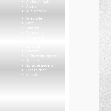
Audio-Aufnahmen
Alben
Alle Medien
Friedhöfe
Orte
Notizen
Daten und
Jahrestage
Kalender
Berichte
Quellen
Aufbewahrungsorte
Statistik
Sprache ändern
Lesezeichen
Kontakt