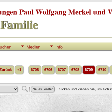
tungen Paul Wolfgang Merkel und W
Familie
uchen
Medien
Info
Zurück
«1
...
6705
6706
6707
6708
6709
6710