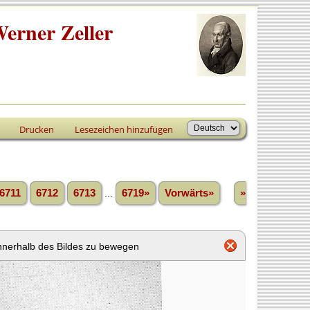
erner Zeller
Drucken
Lesezeichen hinzufügen
6711
6712
6713
...
6719»
Vorwärts»
»